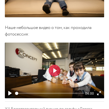
Наше небольшое видео о том, как проходила
фотосессия:
Play
04:00
Play
Enter
fulls