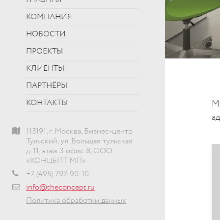
ГЛАВНАЯ
КОМПАНИЯ
НОВОСТИ
ПРОЕКТЫ
КЛИЕНТЫ
ПАРТНЁРЫ
КОНТАКТЫ
М
а
115191, г. Москва, Бизнес-центр
Тульский, ул. Большая тульская
д. 11, этаж 3 офис 8, ООО
«КОНЦЕПТ МП»
+7 (495) 797-90-10
info@theconcept.ru
Политика обработки данных