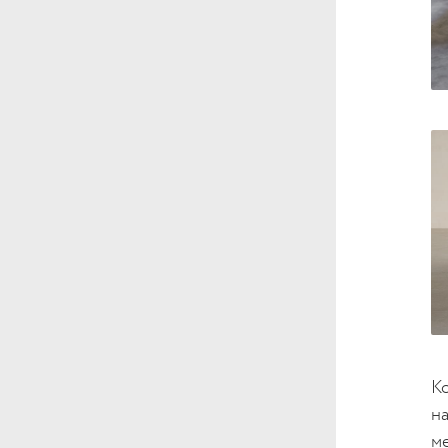
К
н
м