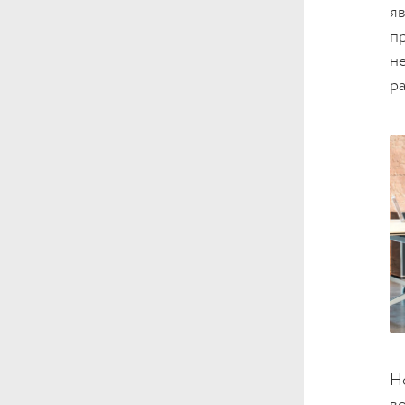
я
п
н
р
Н
в