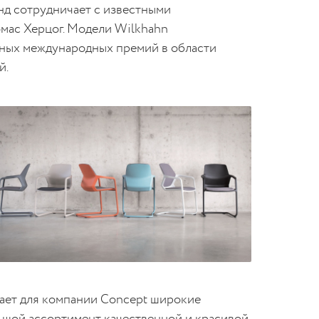
нд сотрудничает с известными
мас Херцог. Модели Wilkhahn
ных международных премий в области
й.
ает для компании Concept широкие
ьшой ассортимент качественной и красивой