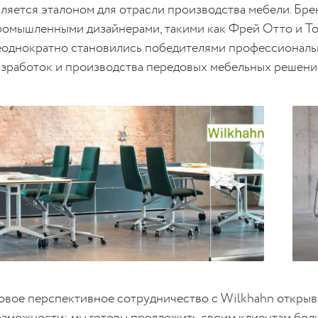
вляется эталоном для отрасли производства мебели. Бре
ромышленными дизайнерами, такими как Фрей Отто и То
еоднократно становились победителями профессиональ
азработок и производства передовых мебельных решени
овое перспективное сотрудничество с Wilkhahn открыв
озможности: мы готовы предложить своим клиентам бол