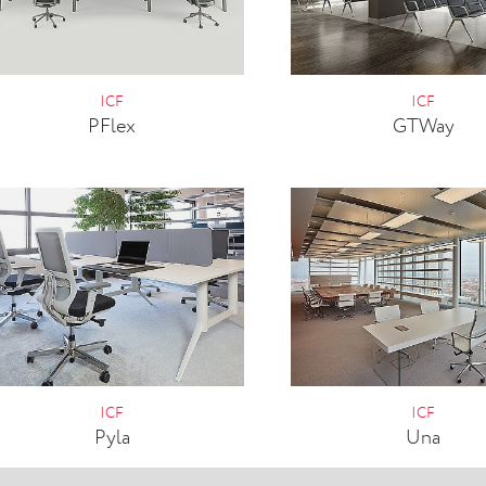
ICF
ICF
PFlex
GTWay
ICF
ICF
Pyla
Una