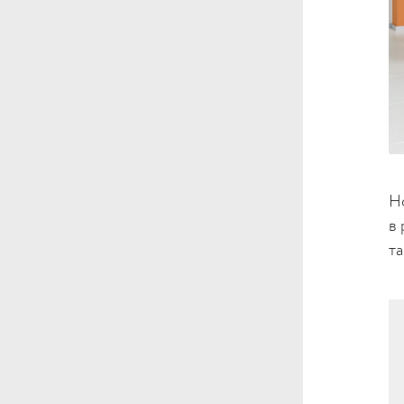
Н
в
т